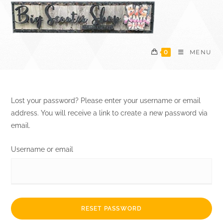
Skip
to
content
0
MENU
Lost your password? Please enter your username or email
address. You will receive a link to create a new password via
email.
Username or email
RESET PASSWORD