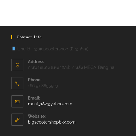
Contact Info
Line Id : @bigscootershop (มี @ ด้วย)
Address:
ถ.หนามแดง (เทพารักษ์) / หลัง MEGA-Bang na
Phone:
+66 91 8855923
Email:
Opens
ment_182@yahoo.com
in
your
Website:
application
bigscootershopbkk.com