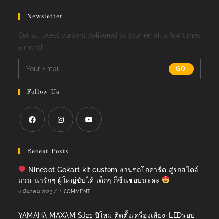
Newsletter
Get all latest content delivered to your email a few times
a month.
GO
Follow Us
Opens
Opens
Opens
in
in
in
Recent Posts
a
a
a
Ninebot Gokart kit custom งานรถโกคาร์ด สู่รถสไตล์
new
new
new
แวน น่ารักๆ ผู้ใหญ่ขับได้ เด็กๆ ก็ชื่นชอบนะคะ
tab
tab
tab
6 มีนาคม 2023
/
1 COMMENT
YAMAHA MAXAM SJ21 ปีใหม่ ติดตั้งเครื่องเสียง-LEDรอบ