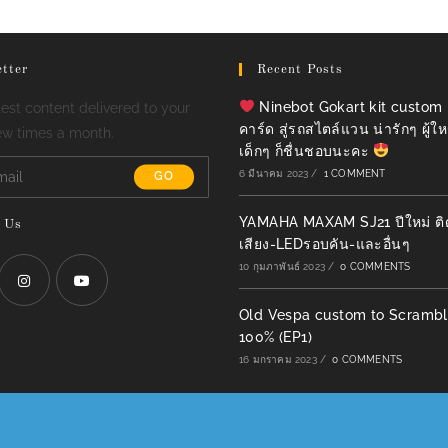
tter
Recent Posts
Ninebot Gokart kit custom
test content delivered to your
คาร์ด สู่รถสไตล์แวน น่ารักๆ ผู้ให
ew times a month.
เด็กๆ ก็ชื่นชอบนะคะ
6 มีนาคม 2023
/
1 COMMENT
GO
YAMAHA MAXAM SJ21 ปีใหม่ ติดตั
 Us
เสียง-LEDรอบคัน-และอื่นๆ
10 กุมภาพันธ์ 2023
/
0 COMMENTS
Old Vespa custom to Scrambl
Opens
Opens
100% (EP1)
in
in
16 มกราคม 2023
/
0 COMMENTS
a
a
new
new
tab
tab
COPYRIGHT - OCEANWP THEME BY NICK