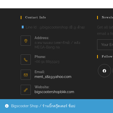
Contact Info
Newsle
Line Id : @bigscootershop (มี @ ด้วย)
Get all la
email a f
Address:
ถ.หนามแดง (เทพารักษ์) / หลัง
MEGA-Bang na
Phone:
Follow
+66 91 8855923
Email:
Opens
ment_182@yahoo.com
Opens
in
your
in
Website:
application
bigscootershopbkk.com
a
new
tab
Bigscooter Shop / ร้านบิ๊กสกู๊ตเตอร์ ช็อป