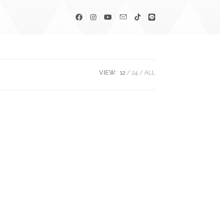
VIEW:
12
24
ALL