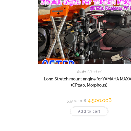
สินค้า / Product
Long Stretch mount engine for YAMAHA MAX
(CP250, Morphous)
4,500.00
฿
5,900.00
฿
Add to cart