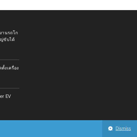
 งานรถโก
ญ่ขับได้
้งเครื่อง
er EV
Dismiss