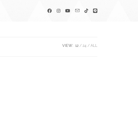
VIEW:
12
24
ALL