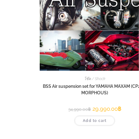
โช๊ค / Shock
BSS Air suspension set for YAMAHA MAXAM (CP
MORPHOUS)
29,990.00
฿
34,990.00
฿
Add to cart