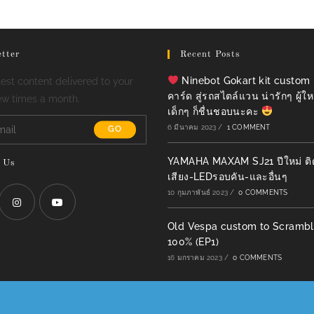
tter
Recent Posts
Ninebot Gokart kit custom
test content delivered to your
คาร์ด สู่รถสไตล์แวน น่ารักๆ ผู้ให
ew times a month.
เด็กๆ ก็ชื่นชอบนะคะ
6 มีนาคม 2023
/
1 COMMENT
GO
YAMAHA MAXAM SJ21 ปีใหม่ ติดตั
 Us
เสียง-LEDรอบคัน-และอื่นๆ
10 กุมภาพันธ์ 2023
/
0 COMMENTS
Old Vespa custom to Scrambl
Opens
Opens
100% (EP1)
in
in
16 มกราคม 2023
/
0 COMMENTS
a
a
new
new
tab
tab
COPYRIGHT - OCEANWP THEME BY NICK