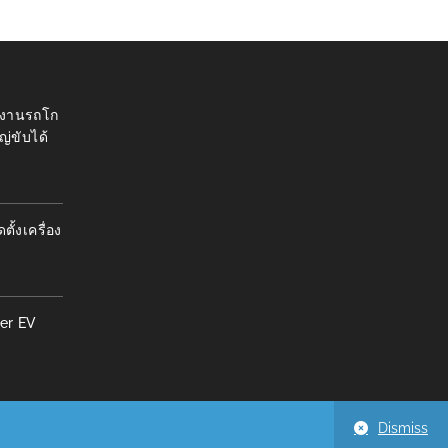
 งานรถโก
ญ่ขับได้
้งเครื่อง
er EV
Dismiss