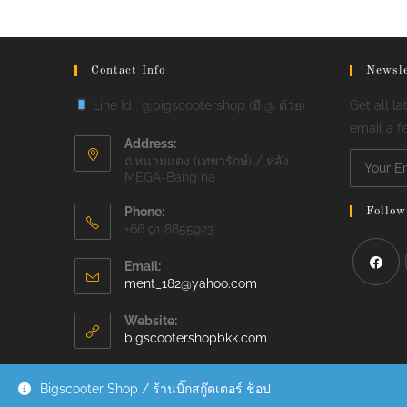
Contact Info
Newsle
Line Id : @bigscootershop (มี @ ด้วย)
Get all la
email a f
Address:
ถ.หนามแดง (เทพารักษ์) / หลัง
MEGA-Bang na
Phone:
Follow
+66 91 8855923
Email:
Opens
ment_182@yahoo.com
Opens
in
your
in
Website:
application
bigscootershopbkk.com
a
new
tab
Bigscooter Shop / ร้านบิ๊กสกู๊ตเตอร์ ช็อป