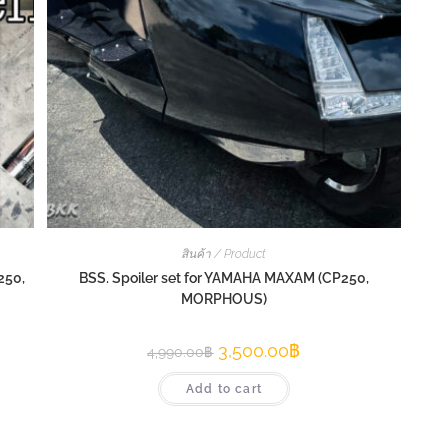
สินค้า / Product
250,
BSS. Spoiler set for YAMAHA MAXAM (CP250,
MORPHOUS)
3,500.00
฿
4,990.00
฿
Add to cart