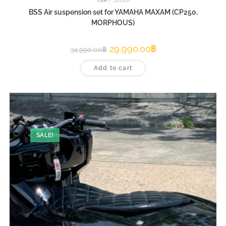
BSS Air suspension set for YAMAHA MAXAM (CP250,
MORPHOUS)
29,990.00
฿
34,990.00
฿
Add to cart
SALE!