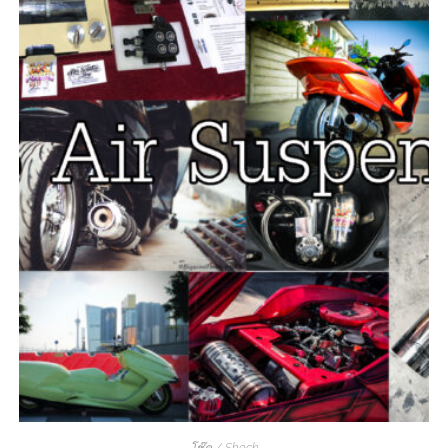
โช๊ค / Shock