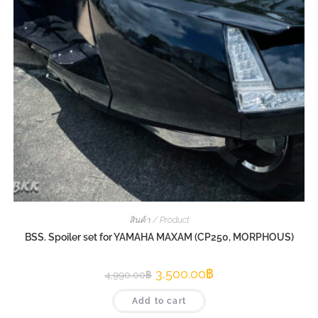
สินค้า / Product
BSS. Spoiler set for YAMAHA MAXAM (CP250, MORPHOUS)
3,500.00
฿
4,990.00
฿
Add to cart