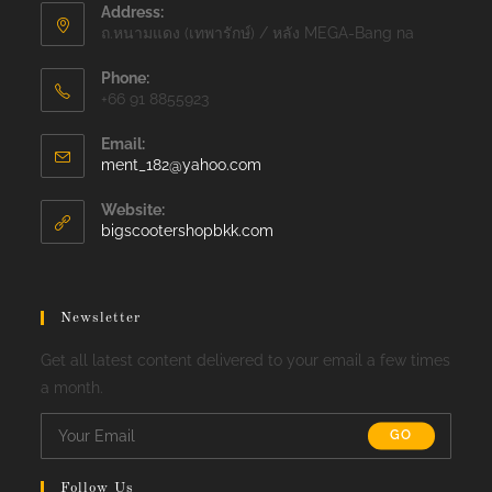
Address:
ถ.หนามแดง (เทพารักษ์) / หลัง MEGA-Bang na
Phone:
+66 91 8855923
Email:
Opens
ment_182@yahoo.com
in
your
Website:
application
bigscootershopbkk.com
Newsletter
Get all latest content delivered to your email a few times
a month.
GO
Follow Us