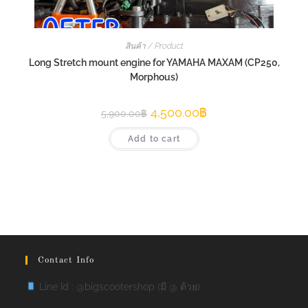
สินค้า / Product
Long Stretch mount engine for YAMAHA MAXAM (CP250,
Morphous)
4,500.00
฿
5,900.00
฿
Add to cart
Contact Info
Line Id : @bigscootershop (มี @ ด้วย)