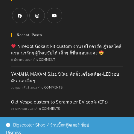
Opens
Opens
Opens
in
in
in
Recent Posts
a
a
a
Ninebot Gokart kit custom งานรถโกคาร์ด สู่รถสไตล์
new
new
new
แวน น่ารักๆ ผู้ใหญ่ขับได้ เด็กๆ ก็ชื่นชอบนะคะ
tab
tab
tab
6 มีนาคม 2023
/
1 COMMENT
YAMAHA MAXAM SJ21 ปีใหม่ ติดตั้งเครื่องเสียง-LEDรอบ
คัน-และอื่นๆ
10 กุมภาพันธ์ 2023
/
0 COMMENTS
Old Vespa custom to Scrambler EV 100% (EP1)
16 มกราคม 2023
/
0 COMMENTS
Bigscooter Shop / ร้านบิ๊กสกู๊ตเตอร์ ช็อป
Dismiss